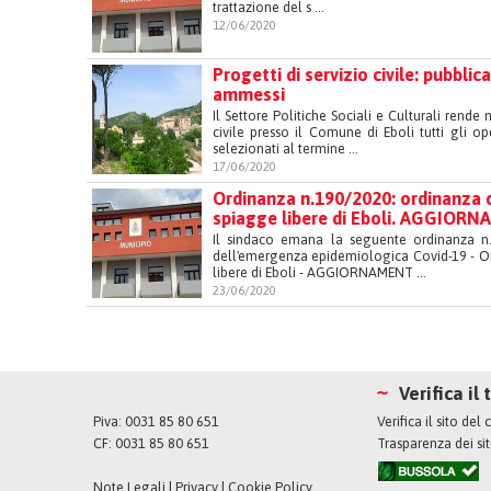
trattazione del s ...
12/06/2020
Progetti di servizio civile: pubbli
ammessi
Il Settore Politiche Sociali e Culturali rend
civile presso il Comune di Eboli tutti gli op
selezionati al termine ...
17/06/2020
Ordinanza n.190/2020: ordinanza di
spiagge libere di Eboli. AGGIO
Il sindaco emana la seguente ordinanza n
dell'emergenza epidemiologica Covid-19 - Ord
libere di Eboli - AGGIORNAMENT ...
23/06/2020
Verifica il 
Piva: 0031 85 80 651
Verifica il sito de
CF: 0031 85 80 651
Trasparenza dei si
Note Legali
|
Privacy
|
Cookie Policy