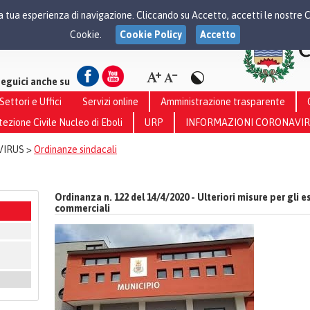
 la tua esperienza di navigazione. Cliccando su Accetto, accetti le nostre 
Cookie.
Cookie Policy
Accetto
seguici anche su
Settori e Uffici
Servizi online
Amministrazione trasparente
tezione Civile Nucleo di Eboli
URP
INFORMAZIONI CORONAVI
VIRUS >
Ordinanze sindacali
Ordinanza n. 122 del 14/4/2020 - Ulteriori misure per gli e
commerciali