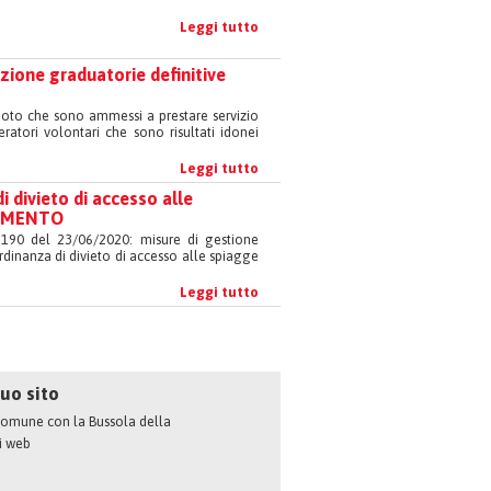
Leggi tutto
cazione graduatorie definitive
e noto che sono ammessi a prestare servizio
eratori volontari che sono risultati idonei
Leggi tutto
 divieto di accesso alle
RNAMENTO
.190 del 23/06/2020: misure di gestione
inanza di divieto di accesso alle spiagge
Leggi tutto
tuo sito
l comune con la Bussola della
ti web