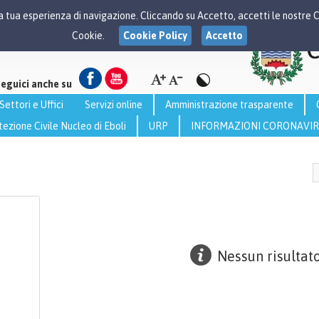
 la tua esperienza di navigazione. Cliccando su Accetto, accetti le nostre 
Cookie.
Cookie Policy
Accetto
seguici anche su
Settori e Uffici
Servizi online
Amministrazione trasparente
tezione Civile Nucleo di Eboli
URP
INFORMAZIONI CORONAVI
Nessun risultat