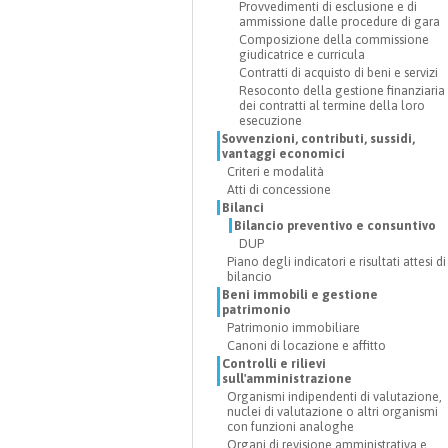
Provvedimenti di esclusione e di
ammissione dalle procedure di gara
Composizione della commissione
giudicatrice e curricula
Contratti di acquisto di beni e servizi
Resoconto della gestione finanziaria
dei contratti al termine della loro
esecuzione
Sovvenzioni, contributi, sussidi,
vantaggi economici
Criteri e modalità
Atti di concessione
Bilanci
Bilancio preventivo e consuntivo
DUP
Piano degli indicatori e risultati attesi di
bilancio
Beni immobili e gestione
patrimonio
Patrimonio immobiliare
Canoni di locazione e affitto
Controlli e rilievi
sull'amministrazione
Organismi indipendenti di valutazione,
nuclei di valutazione o altri organismi
con funzioni analoghe
Organi di revisione amministrativa e