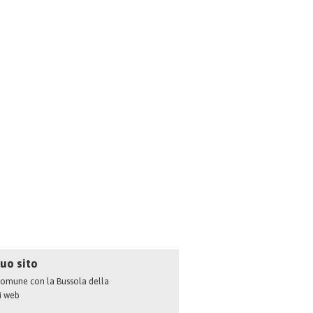
tuo sito
l comune con la Bussola della
ti web