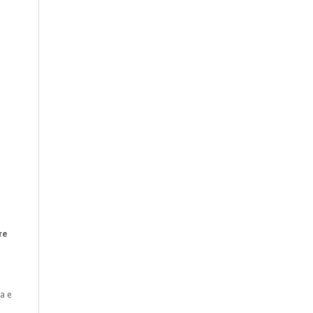
re
i
a e