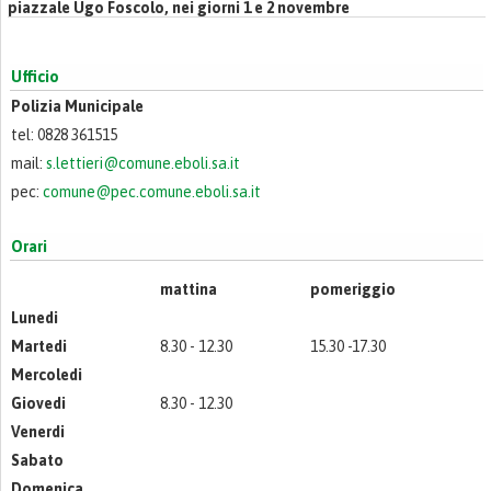
piazzale Ugo Foscolo, nei giorni 1 e 2 novembre
Ufficio
Polizia Municipale
tel: 0828 361515
mail:
s.lettieri@comune.eboli.sa.it
pec:
comune@pec.comune.eboli.sa.it
Orari
mattina
pomeriggio
Lunedi
Martedi
8.30 - 12.30
15.30 -17.30
Mercoledi
Giovedi
8.30 - 12.30
Venerdi
Sabato
Domenica